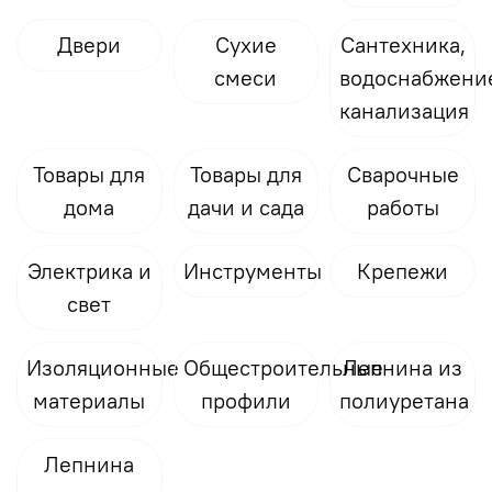
Двери
Сухие
Сантехника,
смеси
водоснабжени
канализация
Товары для
Товары для
Сварочные
дома
дачи и сада
работы
Электрика и
Инструменты
Крепежи
свет
Изоляционные
Общестроительные
Лепнина из
материалы
профили
полиуретана
Лепнина