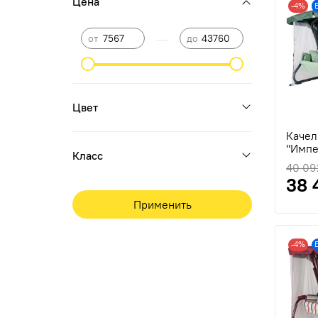
Цена
-4%
—
от
до
Цвет
Качел
"Импе
Класс
40 09
38 
Применить
-4%