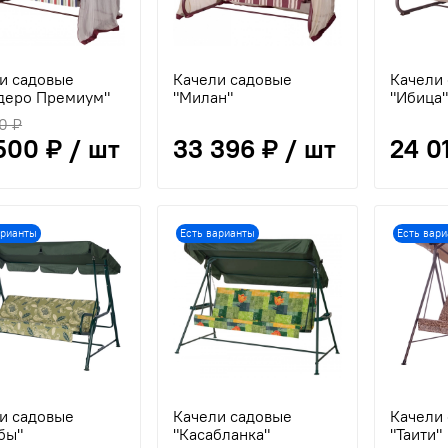
и садовые
Качели садовые
Качели
деро Премиум"
"Милан"
"Ибица
0 ₽
500 ₽ / шт
33 396 ₽ / шт
24 0
арианты
Есть варианты
Есть вар
и садовые
Качели садовые
Качели
бы"
"Касабланка"
"Таити"