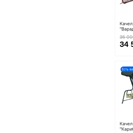
Качел
"Вара
36 00
34 
Есть в
Качел
"Кари