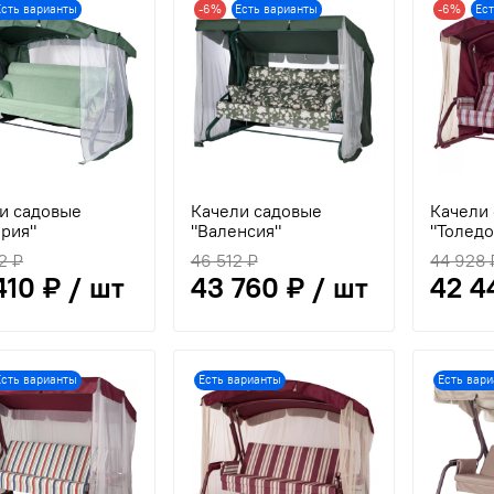
Есть варианты
-6%
Есть варианты
-6%
Ес
и садовые
Качели садовые
Качели
рия"
"Валенсия"
"Толедо
2 ₽
46 512 ₽
44 928 
410 ₽ / шт
43 760 ₽ / шт
42 4
Есть варианты
Есть варианты
Есть вар