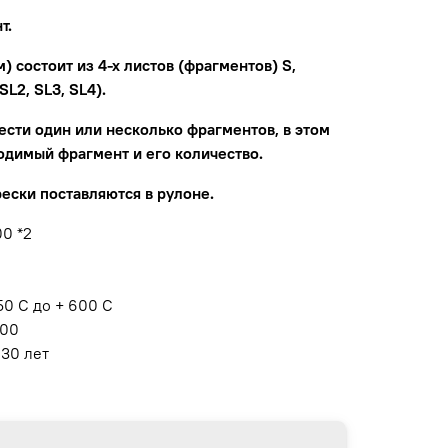
т.
) состоит из 4-х листов (фрагментов) S,
SL2, SL3, SL4).
сти один или несколько фрагментов, в этом
одимый фрагмент и его количество.
ески поставляются в рулоне.
0 *2
50 С до + 600 С
100
 30 лет