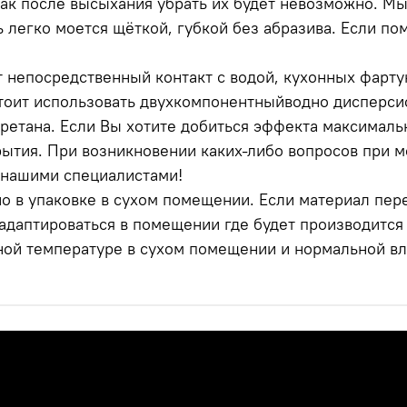
 как после высыхания убрать их будет невозможно. М
ь легко моется щёткой, губкой без абразива. Если по
 непосредственный контакт с водой, кухонных фартук
тоит использовать двухкомпонентныйводно дисперси
етана. Если Вы хотите добиться эффекта максимальн
ытия. При возникновении каких-либо вопросов при м
 нашими специалистами!
о в упаковке в сухом помещении. Если материал пере
даптироваться в помещении где будет производится м
ной температуре в сухом помещении и нормальной вл