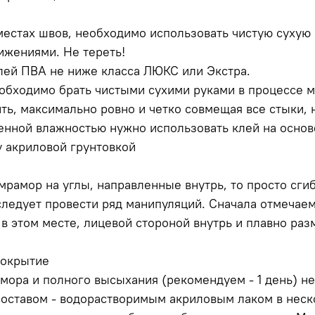
 местах швов, необходимо использовать чистую сухую
жениями. Не тереть!
лей ПВА не ниже класса ЛЮКС или Экстра.
обходимо брать чистыми сухими руками в процессе 
ь, максимально ровно и четко совмещая все стыки, н
нной влажностью нужно использовать клей на основе
у акриловой грунтовкой
рамор на углы, направленные внутрь, то просто сгиб
следует провести ряд манипуляций. Сначала отмечаем
 в этом месте, лицевой стороной внутрь и плавно раз
покрытие
мора и полного высыхания (рекомендуем - 1 день) н
оставом - водорастворимым акриловым лаком в неско