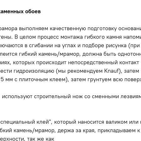
каменных обоев
рамора выполняем качественную подготовку основани
тены. В целом процесс монтажа гибкого камня напом
ючаются в сгибании на углах и подборе рисунка (при
клеится гибкий камень/мрамор, должна быть однотон
иях, которых происходит непосредственный контакт 
нести гидроизоляцию (мы рекомендуем Knauf), зате
5 мм с плиточным клеем), затем грунтуем всю повер
 используют строительный нож со сменными лезвиям
 специальный клей", который наносится валиком или 
ибкий камень/мрамор, держа за края, прикладываем к
ерхности, так же как