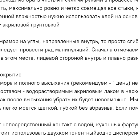
ь, максимально ровно и четко совмещая все стыки, н
нной влажностью нужно использовать клей на основе
у акриловой грунтовкой
рамор на углы, направленные внутрь, то просто сгиб
следует провести ряд манипуляций. Сначала отмечаем
 в этом месте, лицевой стороной внутрь и плавно раз
покрытие
мора и полного высыхания (рекомендуем - 1 день) н
оставом - водорастворимым акриловым лаком в неско
 как после высыхания убрать их будет невозможно. М
ь легко моется щёткой, губкой без абразива. Если по
 непосредственный контакт с водой, кухонных фартук
тоит использовать двухкомпонентныйводно дисперси