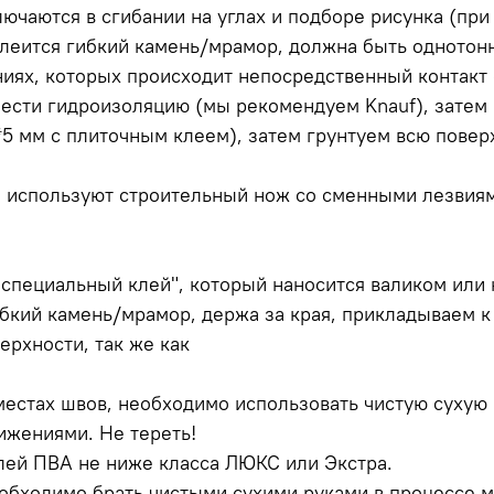
ючаются в сгибании на углах и подборе рисунка (при
клеится гибкий камень/мрамор, должна быть однотон
иях, которых происходит непосредственный контакт 
нести гидроизоляцию (мы рекомендуем Knauf), зате
5 мм с плиточным клеем), затем грунтуем всю повер
 используют строительный нож со сменными лезвиям
 специальный клей", который наносится валиком или 
ибкий камень/мрамор, держа за края, прикладываем к
ерхности, так же как
 местах швов, необходимо использовать чистую сухую
жениями. Не тереть!
лей ПВА не ниже класса ЛЮКС или Экстра.
обходимо брать чистыми сухими руками в процессе 