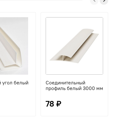
 угол белый
Соединительный
Плинтус 
профиль белый 3000 мм
потолочн
мм
78 ₽
90 ₽